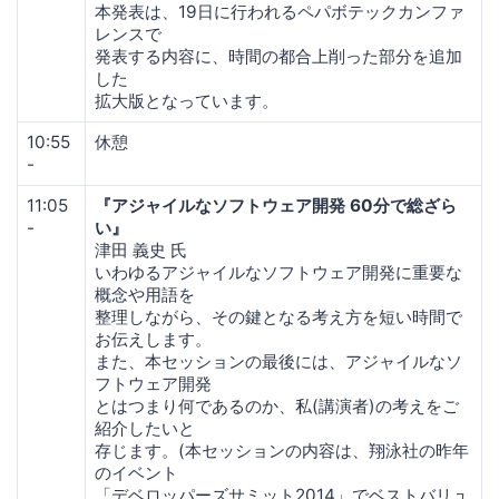
本発表は、19日に行われるペパボテックカンファ
レンスで
発表する内容に、時間の都合上削った部分を追加
した
拡大版となっています。
10:55
休憩
-
11:05
『アジャイルなソフトウェア開発 60分で総ざら
-
い』
津田 義史 氏
いわゆるアジャイルなソフトウェア開発に重要な
概念や用語を
整理しながら、その鍵となる考え方を短い時間で
お伝えします。
また、本セッションの最後には、アジャイルなソ
フトウェア開発
とはつまり何であるのか、私(講演者)の考えをご
紹介したいと
存じます。(本セッションの内容は、翔泳社の昨年
のイベント
「デベロッパーズサミット2014」でベストバリュ