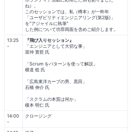
ね）。
このセッションでは、私（樽本）が一昨年
「ユーザビリティエンジニアリング(第2版)」
を"アジャイルに執筆"
した例について功罪両面を含めご紹介します。
13:25
『飛び入りセッション』
-
「エンジニアとして大切な事」
當仲 寛哲 氏
「Scrum をパターンを使って解説」
横道 稔 氏
「広島東洋カープの男、黒田」
石橋 伸介 氏
「スクラムの本質は何か」
榎本 明仁 氏
14:00
クロージング
-